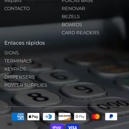
Repairs
PLACAS BASE
CONTACTO
RENOVAR
BEZELS
BOARDS
CARD READERS
Enlaces rápidos
SIGNS
TERMINALS
KEYPADS
DISPENSERS
POWER SUPPLIES
Formas
de
pago